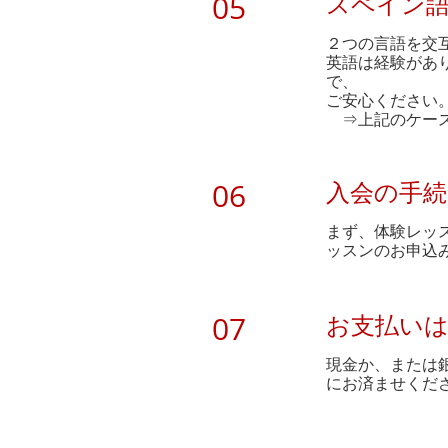
05
スペイン
​２つの言語を
英語は経験があ
で、
ご安心ください
⇒上記のケース
06
入会の手
​まず、体験レ
ッスンのお申込
07
お支払い
現金か、または
にお済ませくだ