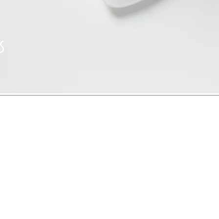
S
ン語
語
 & オンライン