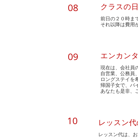
08
クラスの
前日の２０時ま
それ以降は費用
09
エンカン
現在は、会社員
自営業、公務員
ロングステイを
帰国子女で、バ
あなたも是非、
10
レッスン代
レッスン代は、お