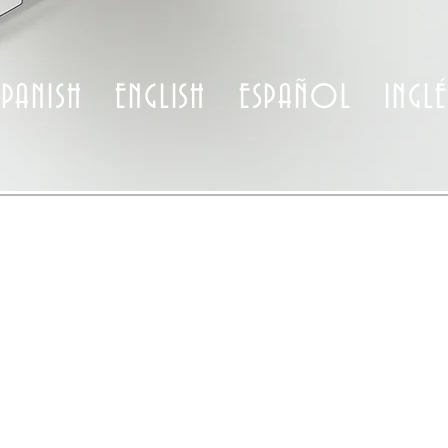
SPANISH ENGLISH ESPAÑOL INGLÉ
C A N T A
スペイ
英
語学スクール
二子玉川校