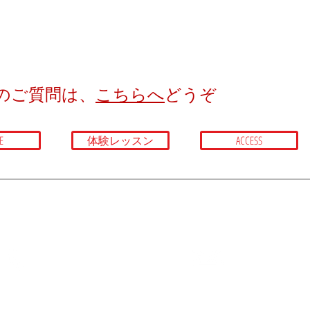
のご質問は、
こちらへ
どうぞ​​
E
体験レッスン
ACCESS
Call
Contact
Tel:
03-3707-0085
encanta.japan